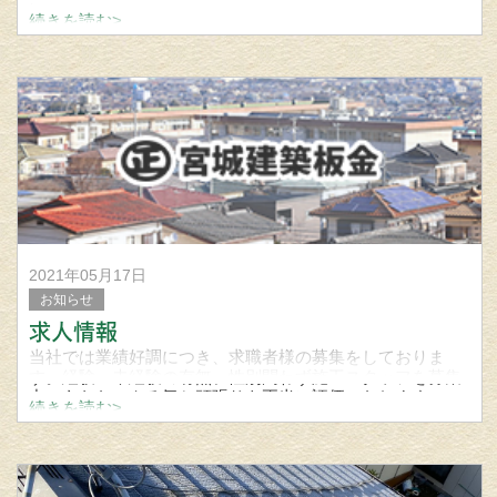
に。
続きを読む>
本年もどうぞよろしくお願いいたします！
屋根、外壁、雨樋の事なら宮城建築板金にお問い合わせ下
さい
2021年05月17日
お知らせ
求人情報
当社では業績好調につき、求職者様の募集をしておりま
す。経験・未経験の有無、性別問わず施工スタッフを募集
中。あなたのやる気と頑張りを正当に評価いたします。
続きを読む>
もちろん経験者の方は、そのスキルを活かした待遇も考慮
いたします。その他