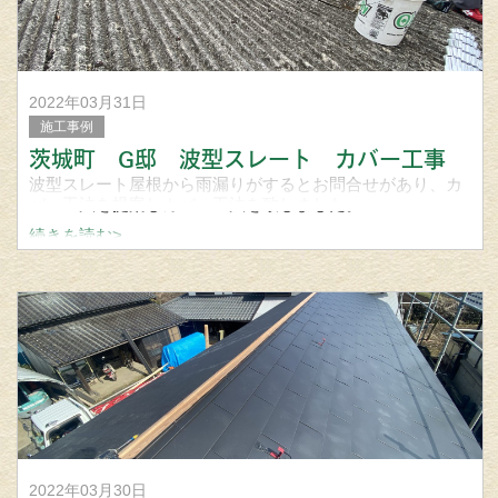
2022年03月31日
施工事例
茨城町 G邸 波型スレート カバー工事
波型スレート屋根から雨漏りがするとお問合せがあり、カ
バー工法を提案しカバー工法を致しました。
続きを読む>
波型スレートとは、その名の通り波型の形状をしたスレー
ト屋根です。
スレートは水分を吸水する素材です。
雨の
2022年03月30日