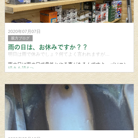
2020年07月07日
親方ブログ
雨の日は、お休みですか？？
明日は雨で休みでしょ？何てよく言われますが…
雨の日は雨の日で意外とやる事があるんですよ。パソコン
続きを読む>
（事務的作業）から始まり。在庫
の管理、作業場の機械
や道具のメンテナンス、加工など。
雨の時にだか