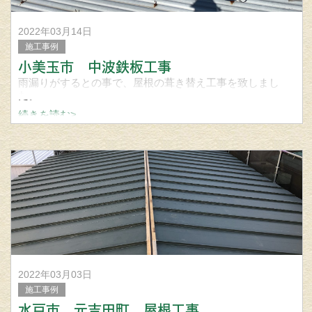
2022年03月14日
施工事例
小美玉市 中波鉄板工事
雨漏りがするとの事で、屋根の葺き替え工事を致しまし
た。
続きを読む>
↑荷上げです。
工事完了
使用材料 セキノ興産 鉄板中波鉄板
屋根 外壁 雨樋工事の事なら笠間市の宮城建築板金まで問い
合わせくだ
2022年03月03日
施工事例
水戸市 元吉田町 屋根工事