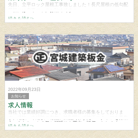
先日、立平ロック屋根工事致しました！長尺屋根の低勾配
屋根には立平ロックお勧めです！
続きを読む>
屋根、外壁、雨樋の事なら笠間市の宮城建築板金まで問い
合わせください
2022年09月23日
お知らせ
求人情報
当社では業績好調につき、求職者様の募集をしておりま
す。経験・未経験の有無、性別問わず施工スタッフを募集
中。あなたのやる気と頑張りを正当に評価いたします。
続きを読む>
もちろん経験者の方は、そのスキルを活かした待遇も考慮
いたします。その他