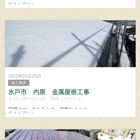
屋根勾配が緩いため立平葺で施工致しました。
続きを読む>
使用材料 セキノ興産 立平ロック２０型
カラー ジェットブラック
屋根 外壁 雨樋工事の
2022年03月25日
施工事例
水戸市 内原 金属屋根工事
先日の雪の次の日、屋根上げでした。
現場についてみるとまぁ悲惨なことに、、、
続きを読む>
ガッツリ積もってました（笑）
せっせと雪を降ろし