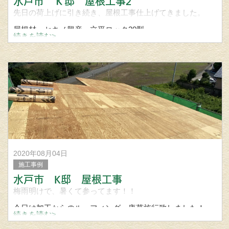
水戸市 Ｋ邸 屋根工事2
先日の荷上げに引き続き、屋根工事仕上げてきました。
屋根材 セキノ興産 立平ロック20型
続きを読む>
屋根 外壁 雨樋工事の事なら笠間市の宮城建築板金まで問い
合わせください。
2020年08月04日
施工事例
水戸市 K邸 屋根工事
梅雨明けで、暑くて参ってます！！
今日は加工からのルーフィング、唐草施行致しました！
続きを読む>
屋根、外壁、雨樋工事は笠間市の宮城建築板金までお問い