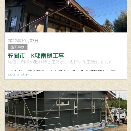
2022年10月07日
施工事例
笠間市 K邸雨樋工事
先日、雨樋の取り替え工事のご依頼で施工致しました！
↑これは、菊の花のような形をしているので菊絞りと言いま
続きを読む>
す。
塩ビ製などの軒樋は、既製品の止まりというキャップのよ
うな部材が取付けますが、金属製の軒樋の端部を折り