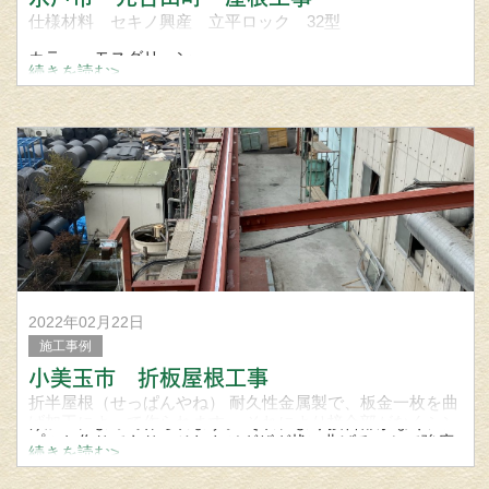
仕様材料 セキノ興産 立平ロック 32型
カラー モスグリーン
続きを読む>
屋根、外壁、雨樋の事なら宮城建築板金にお問い合わせ下
さい。
2022年02月22日
施工事例
小美玉市 折板屋根工事
折半屋根（せっぱんやね） 耐久性金属製で、板金一枚を曲
げ加工によって作られます。 それにより接合部がなくシン
プルな作りであり、それをジグザグ状に曲げることで強度
続きを読む>
も十分です。 そして、なにより軽量というメリットがあり
ます。