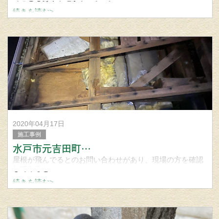
続きを読む>
既存の屋根材はほぼ釘も止まってない状態なので、下地か
らやり直して、軽くて丈夫な金属屋根を工事致しました。
2020年04月17日
施工事例
水戸市元吉田町…
屋根が飛んでるとのお問い合わせがあり、現場の方を確認
してみると…
続きを読む>
下地まで剥き出しじゃないですか…
応急処置ではありますがシート養生致しました。
飛散したスレート材で二次被害がなかったのがなよりです