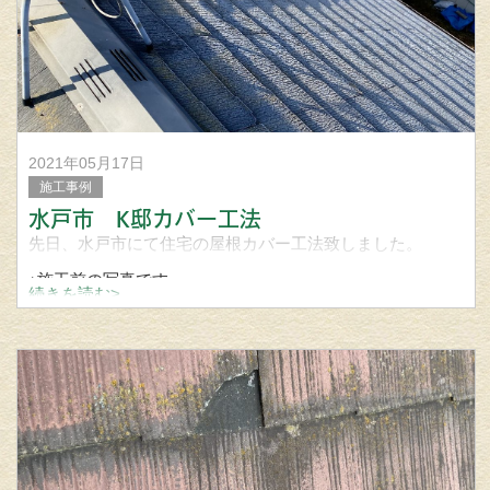
2021年05月17日
施工事例
水戸市 K邸カバー工法
先日、水戸市にて住宅の屋根カバー工法致しました。
↑施工前の写真です
続きを読む>
改修用粘着ルーフィング
屋根、外壁、雨樋の事なら宮城建築板金にお問い合わせ下
さい。