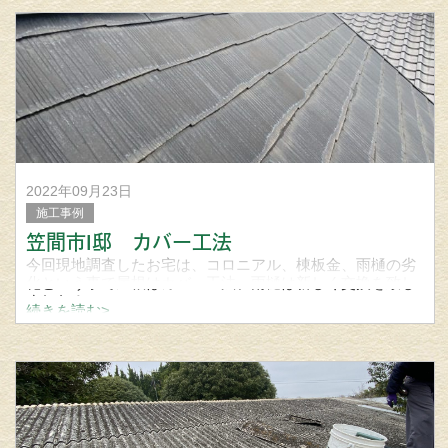
2022年09月23日
施工事例
笠間市I邸 カバー工法
今回現地調査したお宅は、コロニアル、棟板金、雨樋の劣
化という事で屋根はカバー工法、雨樋は新しく交換を致し
ました！
続きを読む>
コロニアルと言う屋根材に使われている、有害物質アスベ
ストを飛散又は高額な処分費を抑えることの出来る工事で
す！