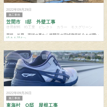
2022年09月29日
施工事例
笠間市 I邸 外壁工事
使用材料 IG工業 ビレクト カラー モスグリーン
屋根、外壁、雨樋の事なら笠間市の宮城建築板金まで問い
続きを読む>
合わせください
2022年09月26日
施工事例
東海村 O邸 屋根工事