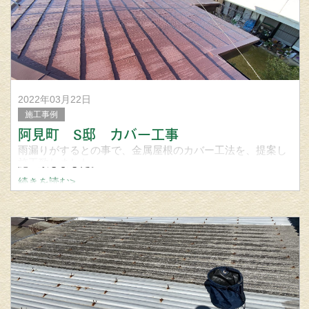
荷上げ完了です。
屋根の上は得意と言え、さすが
2022年03月22日
施工事例
阿見町 S邸 カバー工事
雨漏りがするとの事で、金属屋根のカバー工法を、提案し
施工致しました。
続きを読む>
使用材料 稲垣商事 ヒランビー220
カラー ダークブラウン
屋根 外壁 雨樋工事の事なら笠間市の宮城建築板金まで問い
合わせく