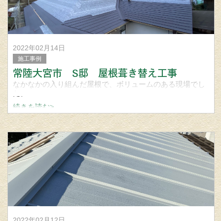
2022年02月14日
施工事例
常陸大宮市 S邸 屋根葺き替え工事
なかなかの入り組んだ屋根で、ボリュームのある現場でし
た。
続きを読む>
使用材料 稲垣商事 ヒランビー220
カラー ダークブラウン
屋根 外壁 雨樋工事の事なら笠間市の宮城建築板金まで問い
合わせください。
2022年02月12日