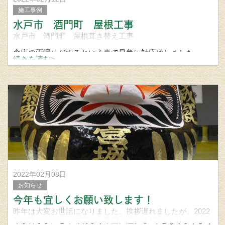
施工事例
水戸市 酒門町 屋根工事
水戸市 酒門町 屋根葺き替え工事
倉庫の雨漏りがするという事で早急に対応致しました。
続きを読む>
今回の使用材料
セキノ興産 立平ロック20型 カラー ミストホワイト
▼立平葺きのメリット
2022年02月08日
お知らせ
今年も宜しくお願い致します！
昨年は大変お世話になりました。挨拶遅れましたが、2022
年が皆さまにとって明るく希望に溢れる1年となりますよう