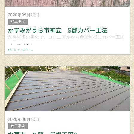
2020年09月16日
施工事例
かすみがうら市神立 S邸カバー工法
既存屋根の劣化で、コロニアルから金属屋根にカバー工法
（重ね葺き）
続きを読む>
2004年以前、屋根のスレート材料には、がんの原因になり
やすいアスベスト(石綿)が使用されていました。
現在では製造・販売・使用共に中止になってい
2020年08月10日
施工事例