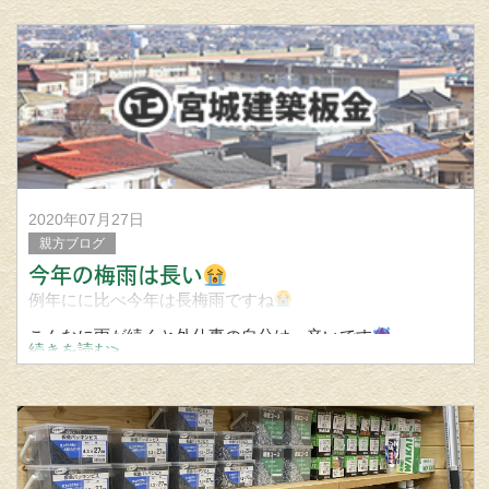
合わせください。
2020年07月27日
親方ブログ
今年の梅雨は長い
例年にに比べ今年は長梅雨ですね
こんなに雨が続くと外仕事の自分は、辛いです
続きを読む>
予定は大幅に狂い仕事がたんまり…
職人殺すにゃ刃物は