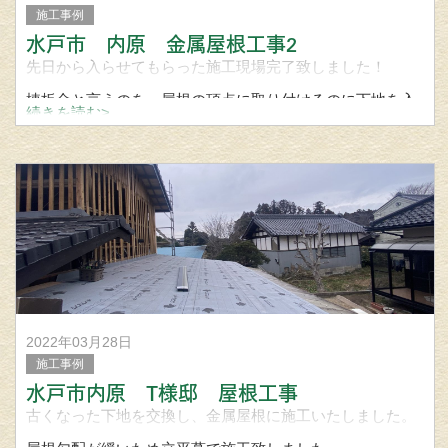
施工事例
水戸市 内原 金属屋根工事2
先日から入らせてもらった施工現場完了致しました！
棟板金と言うのを、屋根の頂点に取り付けるのに下地を入
続きを読む>
れ、最後に棟板金を取り付けて工事完了です！
屋根、外壁、雨樋の事なら笠間市の宮城建築板金まで問い
合わせくださ
2022年03月28日
施工事例
水戸市内原 T様邸 屋根工事
古くなった下地を交換し、金属屋根に施工いたしました。