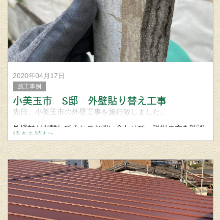
2020年04月17日
施工事例
小美玉市 S邸 外壁貼り替え工事
先日、小美玉市の外壁工事を施行致しました。
外壁材が剥離してるとのお問い合わせで、現場の方を確認
続きを読む>
をしてみると、
外壁がミルフィーユ状に剥がれてしまってます。
原因としては、外壁内部の通気層がなく、直